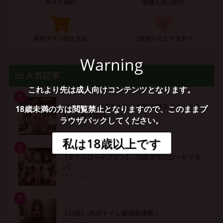
サイト規約
管理人自己紹介
有料プラン加入方法
ご支援いただける方へ
Warning
人気記事
これより先は成人向けコンテンツとなります。
1
【111枚！】宿題忘れたら教室で裸スクワットを
18歳未満の方は閲覧禁止となりますので、このままプ
させられる学校
ラウザバックしてください。
1664 views
私は18歳以上です
2
【ダウンロードプラン】【8月ダウンロードプラ
ン】
892 views
3
【23枚】JKのトイレ盗撮画像集！
705 views