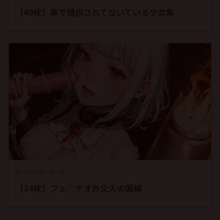
【49枚】車で誘拐されて泣いている少女集
2023年6月7日
【24枚】フェ○チオ外交火の国編